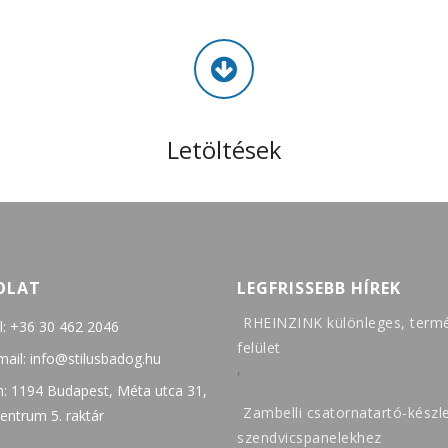
Letöltések
OLAT
LEGFRISSEBB HÍREK
RHEINZINK különleges, term
l:
+36 30 462 2046
felület
mail:
info@stilusbadog.hu
,
: 1194 Budapest, Méta utca 31,
Zambelli csatornatartó-készl
entrum 5. raktár
szendvicspanelekhez