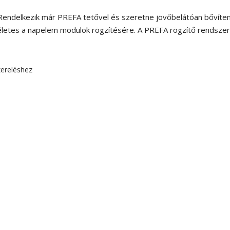
R
Li
V
B
Rendelkezik már PREFA tetővel és szeretne jövőbelátóan bővíten
Rh
L
Te
letes a napelem modulok rögzítésére. A PREFA rögzítő rendszer 
L
V
T
Li
Sz
zereléshez
V
D
K