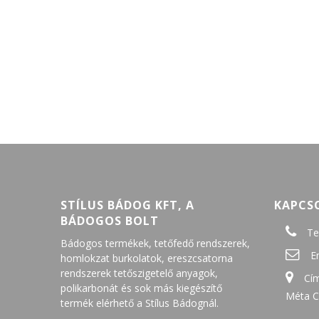
STÍLUS BÁDOG KFT, A
KAPCS
BÁDOGOS BOLT
Te
Bádogos termékek, tetőfedő rendszerek,
E
homlokzat burkolatok, ereszcsatorna
rendszerek tetőszigetelő anyagok,
Cím
polikarbonát és sok más kiegészítő
Méta C
termék elérhető a Stílus Bádognál.