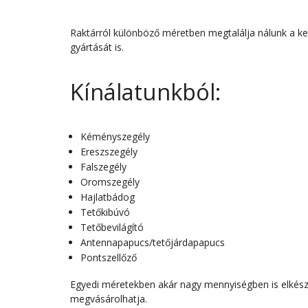
Raktárról különböző méretben megtalálja nálunk a ke
gyártását is.
Kínálatunkból:
Kéményszegély
Ereszszegély
Falszegély
Oromszegély
Hajlatbádog
Tetőkibúvó
Tetőbevilágító
Antennapapucs/tetőjárdapapucs
Pontszellőző
Egyedi méretekben akár nagy mennyiségben is elkészí
megvásárolhatja.