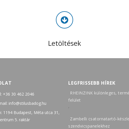
Letöltések
OLAT
LEGFRISSEBB HÍREK
RHEINZINK különleges, term
l:
+36 30 462 2046
felület
mail:
info@stilusbadog.hu
,
: 1194 Budapest, Méta utca 31,
Zambelli csatornatartó-készl
entrum 5. raktár
szendvicspanelekhez