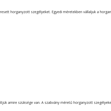
R
Li
V
B
Rh
L
Te
resett horganyzott szegélyeket. Egyedi méretekben vállaljuk a horga
L
V
T
Li
Sz
V
D
K
tjük amire szüksége van. A szabvány méretű horganyzott szegélyeket