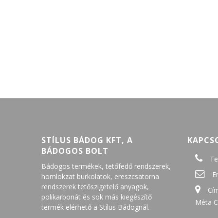
STÍLUS BÁDOG KFT, A
KAPCS
BÁDOGOS BOLT
Te
Bádogos termékek, tetőfedő rendszerek,
E
homlokzat burkolatok, ereszcsatorna
rendszerek tetőszigetelő anyagok,
Cím
polikarbonát és sok más kiegészítő
Méta C
termék elérhető a Stílus Bádognál.