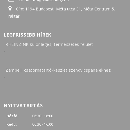
Cím: 1194 Budapest, Méta utca 31, Méta Centrum 5.
raktár
LEGFRISSEBB HÍREK
RHEINZINK különleges, természetes felület
,
Zambelli csatornatartó-készlet szendvicspanelekhez
,
NYITVATARTÁS
Hétfő:
06:30 - 16:00
Kedd:
06:30 - 16:00